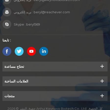
beryl@reachever.com
بريد إلكتروني :
Skype :
beryl569
تابعنا :
تحتاج مساعدة
العلامات الساخنة
منتجات
حقوق النشر © 2026 Anhui Keynovo Biotech Co., Ltd. كل الحقوق