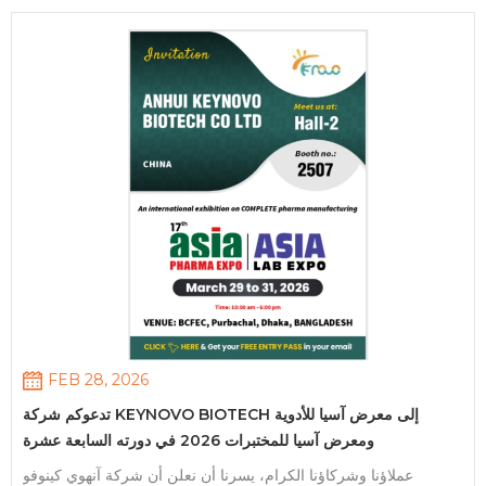
واستفسارات من الزوار المحليين والدوليين. وخلال المعرض، أجرينا
مناقشات معمقة مع العملاء والشركاء من مختلف المناطق بشأن فرص
التعاون المستقبلية. من خلال هذا الحدث، عززت KEYNOVO
Biotech بشكل أكبر علاقاتها مع العملاء الحاليين، واستكشفت فرصًا
جديدة في السوق، وعززت حضور علامتها التجارية عالميًا في صناعة
المواد الخام الصيدلانية. وفي المستقبل، سنواصل التركيز على تحسين
جودة المنتجات والابتكار التكنولوجي، لتقديم مواد خام صيدلانية كيميائية
وحلول أكثر موثوقية في جميع أنحاء العالم. نقدم خالص الشكر لجميع
زوار جناح KEYNOVO Biotech ونتطلع إلى التعاون المستقبلي.
FEB 28, 2026
تدعوكم شركة KEYNOVO BIOTECH إلى معرض آسيا للأدوية
ومعرض آسيا للمختبرات 2026 في دورته السابعة عشرة
عملاؤنا وشركاؤنا الكرام، يسرنا أن نعلن أن شركة آنهوي كينوفو