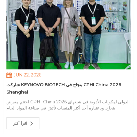
JUN 22, 2026
شاركت KEYNOVO BIOTECH بنجاح في CPHI China 2026
Shanghai
اختتم معرض CPHI China 2026 الدولي لمكونات الأدوية في شنغهاي
بنجاح. وباعتباره أحد أكثر المنصات تأثيرًا في صناعة المواد الخام
الصيدلانية والكيميائية العالمية، جمع الحدث خبراء وشركات من جميع
أنحاء العالم. عرضت KEYNOVO Biotech موادها الخام الصيدلانية
اقرأ أكثر
الكيميائية الأساسية وحلول التطبيقات ذات الصلة، والتي تغطي مجموعة
واسعة من أنظمة المكونات عالية الجودة. وقد جذب الجناح اهتمامًا كبيرًا