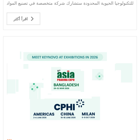
للتكنولوجيا الحيوية المحدودة ستشارك شركة متخصصة في تصنيع المواد
الخام الكيميائية والصيدلانية في السابع عشر معرض آسيا للأدوية معرض
آسيا لاب إكسبو 2026 ندعوكم بكل صدق لزيارة جناحنا ومناقشة فرص
اقرأ أكثر
التعاون المحتملة. معلومات المعرض اسم المعرض: معرض آسيا للأدوية
السابع عشر ومعرض آسيا للمختبرات موعد المعرض: من 29 إلى 31
مارس 2026 (من الساعة 10:00 صباحًا إلى الساعة 6:00 مساءً كل
يوم) مكان المعرض: مركز بنغلاديش للمعارض والمؤتمرات، بورباشال،
دكا، بنغلاديش ‌ جناحنا: القاعة 2، الجناح 2507 لماذا تزورنا؟ 1. مجموعة
منتجات شاملة: سنعرض مجموعة واسعة من المواد الوسيطة الصيدلانية
عالية النقاء والمواد الخام الكيميائية الدقيقة، والتي تغطي احتياجات
مضادات العدوى، وأمراض القلب والأوعية الدموية، والغدد الصماء،
وغيرها من المجالات العلاجية، مما يوفر لك حلولاً شاملة للمواد الخام. 2.
ضمان الجودة والتقنية: بفضل تكنولوجيا الإنتاج المتقدمة وأنظمة مراقبة
الجودة الصارمة، فإن منتجاتنا تلبي معايير دستور الأدوية الدولي، مما
يضمن إمدادًا مستقرًا وموثوقًا لإنتاجك. 3. دعم الخدمة المخصصة:
سنقدم خدماتنا المخصصة لتصنيع المواد الخام وتحسين العمليات وغيرها
من الخدمات في الموقع، المصممة خصيصًا لتلبية احتياجات البحث
والتطوير والإنتاج الخاصة بك، لمساعدتك على تعزيز تطوير المنتج وقدرة
الإنتاج. نتطلع إلى إجراء مناقشات معمقة معكم في المعرض
واستكشاف نماذج تعاون مربحة للطرفين. إذا كنتم ترغبون في معرفة
المزيد عن منتجاتنا المعروضة مسبقاً أو حجز موعد لزيارة جناحنا، فلا
تترددوا في التواصل مع منسق المعرض. منسقة المعرض: بيريل رقم