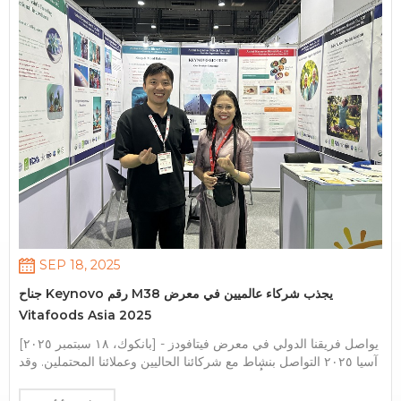
حلول مخصصة لسلسلة التوريد فرصتك تعرف على خبرائنا الفنيين
لعروض المنتجات الحية مناقشة خطط المشتريات لعام 2026 مع تسعير
خاص قبل العرض استكشف حلول الامتثال الجديدة للاتحاد الأوروبي
لأسواقك نحن ملتزمون بدعم نموكم بحلول موثوقة وفعّالة من حيث
التكلفة. لنحوّل التحديات إلى فرص معًا! تحياتي حارة، شركة آنهوي
كينوفو للتكنولوجيا الحيوية المحدودة
SEP 18, 2025
جناح Keynovo رقم M38 يجذب شركاء عالميين في معرض
Vitafoods Asia 2025
[بانكوك، ١٨ سبتمبر ٢٠٢٥] - يواصل فريقنا الدولي في معرض فيتافودز
آسيا ٢٠٢٥ التواصل بنشاط مع شركائنا الحاليين وعملائنا المحتملين. وقد
وفّر هذا الحدث، الذي أُقيم في مركز بانكوك الدولي للتجارة والمعارض
(BITEC)، منصةً ممتازةً لعرض مستخلصاتنا النباتية الفاخرة وحلولنا من