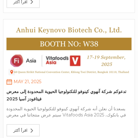
اقرأ أكثر
الإضافات الغذائية. أهم النقاط الرئيسية عرض المنتج: قمنا بإظهار
مستخلصاتنا النباتية المبتكرة وإضافات الأعلاف المستدامة المصممة
خصيصًا للسوق الآسيوية. التواصل: عقد مناقشات مثمرة مع قادة
الصناعة من تايلاند وفيتنام وإندونيسيا وأماكن أخرى. التعاون المستقبلي:
تم تحديد العديد من الفرص الواعدة مع الشركاء المحتملين. تفضل
بزيارتنا على الجناح M38 إذا فاتتكم فرصة زيارتنا خلال المعرض أو
ترغبون في استكشاف المزيد من فرص التعاون، فسيظل فريقنا متاحًا
في الجناح M38 حتى انتهاء المعرض. دعونا نناقش كيف تُحسّن مكوناتنا
عالية الجودة عروض منتجاتكم.
MAY 21, 2025
تدعوكم شركة آنهوي كينوفو للتكنولوجيا الحيوية المحدودة إلى معرض
فيتافودز آسيا 2025
يسعدنا أن نعلن أنه شركة آنهوي كينوفو للتكنولوجيا الحيوية المحدودة
سيتم عرض منتجاتنا في معرض Vitafoods Asia 2025 في بانكوك،
تايلاند! تفاصيل المعرض: التاريخ: 17-19 سبتمبر 2025 الموقع: مركز
الملكة سيريكيت الوطني للمؤتمرات (60 مركز الملكة سيريكيت
اقرأ أكثر
الوطني للمؤتمرات، منطقة كلونج توي، بانكوك 10110، تايلاند) رقم