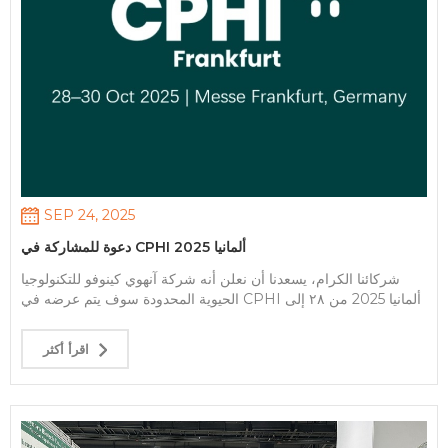
نعتز بهذه الروابط، سواءً مع شركائنا العالميين، أو موظفينا المتفانين، أو
المجتمعات التي نخدمها. دعمكم يُعزز مهمتنا في تطوير حلول طبيعية من
خلال العلم والاستدامة. قرارات العام الجديد: الابتكار والنمو مع حلول
عام 2025، يزداد تركيزنا على الابتكار والتوسع. يحمل العام الجديد في
طياته تطورات مثيرة في مجال الكيمياء الخضراء، وتقنيات الاستخلاص
الصديقة للبيئة، والتركيبات المصممة خصيصًا لتلبية احتياجات الصناعة
المتغيرة. نتطلع بشغف إلى تعزيز شراكاتنا، واستكشاف أسواق جديدة،
ومواصلة توسيع آفاق الإمكانيات في تكنولوجيا المستخلصات النباتية.
رسالة أمل تُذكّرنا فترة الأعياد بقوة الأمل. في عالمٍ يواجه تحدياتٍ جمّة،
نجد الإلهام في قدرة المكونات الطبيعية على الشفاء والتحسين والتغيير
الإيجابي في حياة الناس. من المكونات النباتية الفعّالة إلى ممارسات
SEP 24, 2025
التوريد المستدامة، نفخر بمس
دعوة للمشاركة في CPHI ألمانيا 2025
شركائنا الكرام، يسعدنا أن نعلن أنه شركة آنهوي كينوفو للتكنولوجيا
الحيوية المحدودة سوف يتم عرضه في CPHI ألمانيا 2025 من ٢٨ إلى
٣٠ أكتوبر في فرانكفورت. بصفتنا شركة رائدة في مجال توفير المواد
الخام الصيدلانية ومبتكرة حلول التعبئة والتغليف بالنسبة للأسواق
اقرأ أكثر
العالمية، نتطلع إلى عرض أحدث عروضنا المصممة خصيصًا لتلبية
احتياجاتك. لماذا تزورنا؟ ✔ مواد خام ممتازة: مواد فعالة عالية الجودة،
ومواد مساعدة، ومواد وسيطة مع الامتثال التنظيمي الكامل ✔ تغليف
مستدام: قوارير وبثور وملصقات صديقة للبيئة مصممة لتحقيق الكفاءة
والسلامة ✔ شراكات حصرية: استشارات في الموقع للحصول على