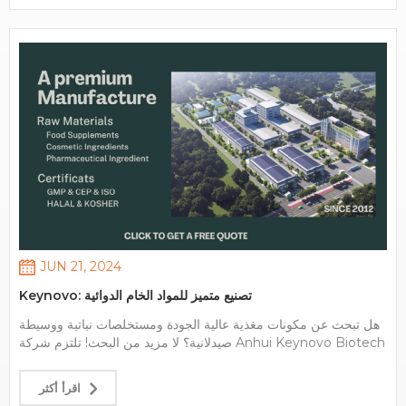
الجناح: W38 باعتبارنا شركة رائدة في مجال التكنولوجيا الحيوية
متخصصة في مكونات المكملات الغذائية المبتكرة والحلول الصحية، فإننا
ندعوك لزيارة جناحنا من أجل: 1. استكشف أحدث منتجاتنا وابتكاراتنا 2.
مناقشة التعاون المحتمل 3. تعرف على حلولنا المخصصة لاحتياجات
عملك لا تفوتوا هذه الفرصة للتواصل مع فريق خبرائنا. نتطلع إلى
الترحيب بكم في الجناح W38 واستكشاف سبل التعاون لتحقيق النجاح
المشترك. للاجتماعات المجدولة مسبقًا أو الاستفسارات، يرجى الاتصال
. نراكم في بانكوك! شركة
beryl@keynovobiotech.com
بنا على
آنهوي كينوفو للتكنولوجيا الحيوية المحدودة
www.keynovobiotech.com
JUN 21, 2024
Keynovo: تصنيع متميز للمواد الخام الدوائية
هل تبحث عن مكونات مغذية عالية الجودة ومستخلصات نباتية ووسيطة
صيدلانية؟ لا مزيد من البحث! تلتزم شركة Anhui Keynovo Biotech
Co., Ltd. ببناء سلسلة توريد عالمية للمواد الخام والتغذية والأدوية
وصناعات مستحضرات التجميل.
اقرأ أكثر