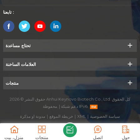
تابعنا :
تحتاج مساعدة
العلامات الساخنة
منتجات
حقوق النشر © 2026 Anhui Keynovo Biotech Co., Ltd. كل الحقوق
دعم شبكة IPv6.
|
محفوظة.
سياسة الخصوصية
|
XML
|
خريطة الموقع
|
مدونة او مذكرة
حول
اتصل
منتجات
منزل، بيت