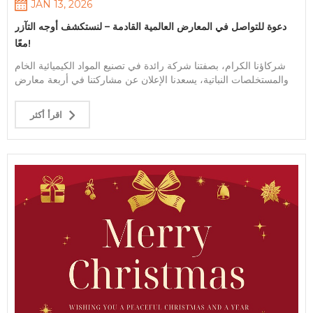
الاتصال: +86-18605517611 البريد الإلكتروني:
JAN 13, 2026
شركة آنهوي كينوفو للتكنولوجيا
beryl@keynovobiotech.com
دعوة للتواصل في المعارض العالمية القادمة – لنستكشف أوجه التآزر
الحيوية المحدودة 28 فبراير 2026
معًا!
شركاؤنا الكرام، بصفتنا شركة رائدة في تصنيع المواد الكيميائية الخام
والمستخلصات النباتية، يسعدنا الإعلان عن مشاركتنا في أربعة معارض
صناعية رئيسية خلال عام 2026. توفر هذه الفعاليات فرصًا فريدة لعرض
حلولنا المبتكرة، ومناقشة سبل التعاون، واستكشاف كيف يمكن
اقرأ أكثر
لمنتجاتنا أن تُحسّن تركيباتكم. ندعوكم بحرارة للانضمام إلينا في التواريخ
والأماكن التالية: 1. معرض آسيا للأدوية ‌ التاريخ: ٢٩-٣١ مارس ٢٠٢٦
الموقع: دكا، بنغلاديش التركيز: الأسواق الناشئة، والمواد الخام ذات
التكلفة المنخفضة، والحلول المصممة خصيصًا لتلبية الاحتياجات
الصيدلانية الإقليمية. 2. CPHI أمريكا الشمالية التاريخ: 2-4 يونيو 2026
الموقع: فيلادلفيا، الولايات المتحدة الأمريكية التركيز: المكونات الكيميائية
عالية النقاء، وتقنيات الاستخلاص المتقدمة، والامتثال للمعايير العالمية. 3.
CPHI الصين ‌ التاريخ: 18-20 يونيو 2026 (ملاحظة: تم تصحيح التاريخ
من "6.18-6.18" إلى تنسيق 3 أيام القياسي) الموقع: شنغهاي، الصين
التركيز: فرص التوسع، والمصادر المستدامة، والاندماج في سلسلة
التوريد الديناميكية في آسيا. 4. ‌ سي بي إتش آي العالمية التاريخ: 6-8
أكتوبر 2026 الموقع: ميلانو، إيطاليا التركيز: اتجاهات السوق الأوروبية،
ومستخلصات النباتات الممتازة، والشراكات الصناعية الصديقة للبيئة.
لماذا الحضور؟ معرض الابتكار: اكتشف أحدث عروضنا في مجال المواد