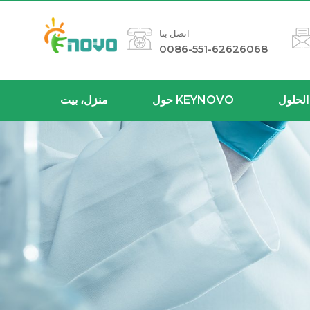
اتصل بنا
0086-551-62626068
الحلول
حول KEYNOVO
منزل، بيت