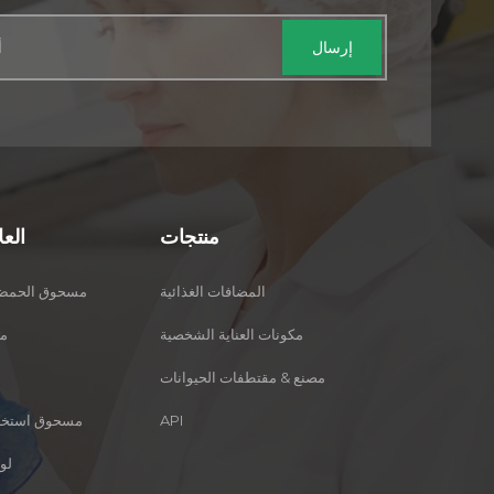
منتجات
الع
المضافات الغذائية
Acetylsalicylic مسحوق الح
مكونات العناية الشخصية
فيت
مصنع & مقتطفات الحيوانات
API
مسحوق استخرا
لو