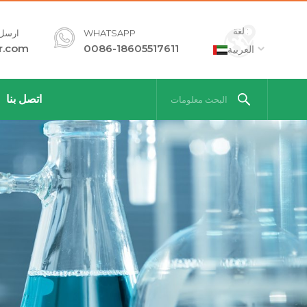
لغة :
WHATSAPP
ارسل ل
r.com
0086-18605517611
العربية
اتصل بنا
البحث معلومات