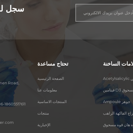
سجل للح
لامات الساخنة
تحتاج مساعدة
مض
الصفحة الرئيسية
امين D3 مسحوق
معلومات عنا
Ampoule جوهر
المنتجات الاساسية
6-18605517611
ج الفاكهة الراهب
منتجات
er.com
ه هان قوه مسحوق
الإخبارية