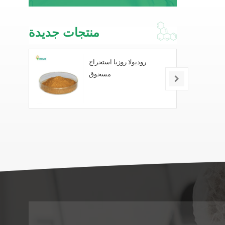
منتجات جديدة
روديولا روزيا استخراج
مسحوق