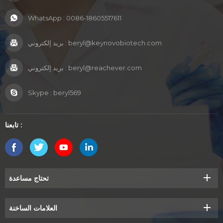
وغالبًا ما يتم تقسيمه إلى 2-3 كبسولات. 2. السلامة: يتحمله الجسم
بشكل جيد بشكل عام، ولكن يجب على الأشخاص الذين يعانون من
WhatsApp :
0086-18605517611
حساسية تجاه المحار أو مرض السكري استشارة مقدمي الرعاية
الصحية. باختصار، يُعدّ الجلوكوزامين كوندرويتين مكملًا غذائيًا أساسيًا
beryl@keynovobiotech.com
بريد إلكتروني :
للحفاظ على
beryl@reachever.com
بريد إلكتروني :
Skype :
beryl569
تابعنا :
تحتاج مساعدة
العلامات الساخنة