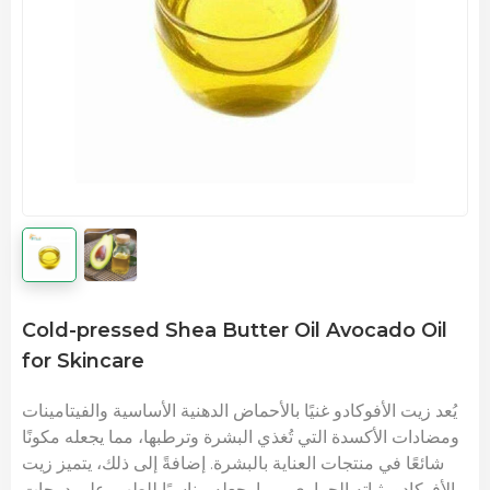
Cold-pressed Shea Butter Oil Avocado Oil
for Skincare
يُعد زيت الأفوكادو غنيًا بالأحماض الدهنية الأساسية والفيتامينات
ومضادات الأكسدة التي تُغذي البشرة وترطبها، مما يجعله مكونًا
شائعًا في منتجات العناية بالبشرة. إضافةً إلى ذلك، يتميز زيت
الأفوكادو بثباته الحراري، مما يجعله مناسبًا للطهي على درجات