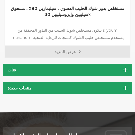
مستخلص بذور شوك الحليب العضوي ، سيليمارين 80٪ ، مسحوق
سيليبين وإيزوسيليبين 30٪
يتكون مستخلص شوك الحليب من البذور المجففة من silybum
marianum. يستخدم مستخلص حليب الشوك كمنتجات للرعاية الصحية
بشكل أساسي لحماية الكبد. حليب الشوك هو عشب فريد يحتوي على
عرض المزيد
مركب طبيعي يسمى سيليمارين. سيليمارين يغذي الكبد مثل أي مغذيات
أخرى معروفة حاليا. يعمل الكبد كمرشح للجسم ينظف باستمرار لحمايتك من
السموم.
فئات
منتجات جديدة