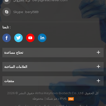
beryl@reachever.com
بريد إلكتروني :
Skype :
beryl569
تابعنا :
تحتاج مساعدة
العلامات الساخنة
منتجات
حقوق النشر © 2026 Anhui Keynovo Biotech Co., Ltd. كل الحقوق
دعم شبكة IPv6.
|
محفوظة.