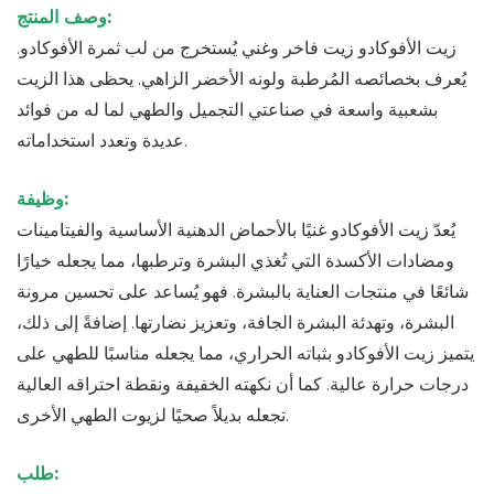
وصف المنتج:
زيت الأفوكادو زيت فاخر وغني يُستخرج من لب ثمرة الأفوكادو.
يُعرف بخصائصه المُرطبة ولونه الأخضر الزاهي. يحظى هذا الزيت
بشعبية واسعة في صناعتي التجميل والطهي لما له من فوائد
عديدة وتعدد استخداماته.
وظيفة:
يُعدّ زيت الأفوكادو غنيًا بالأحماض الدهنية الأساسية والفيتامينات
ومضادات الأكسدة التي تُغذي البشرة وترطبها، مما يجعله خيارًا
شائعًا في منتجات العناية بالبشرة. فهو يُساعد على تحسين مرونة
البشرة، وتهدئة البشرة الجافة، وتعزيز نضارتها. إضافةً إلى ذلك،
يتميز زيت الأفوكادو بثباته الحراري، مما يجعله مناسبًا للطهي على
درجات حرارة عالية. كما أن نكهته الخفيفة ونقطة احتراقه العالية
تجعله بديلاً صحيًا لزيوت الطهي الأخرى.
طلب: