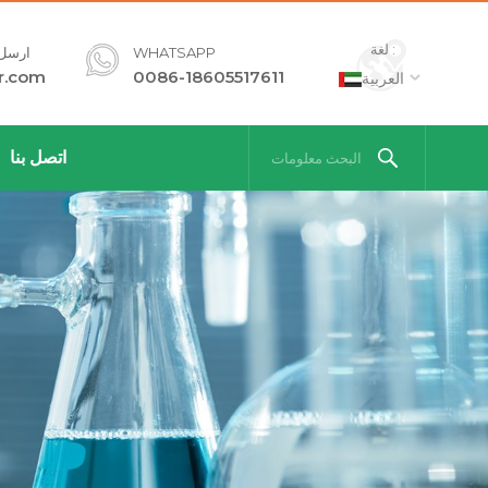
لغة :
WHATSAPP
ارسل ل
r.com
0086-18605517611
العربية
اتصل بنا
البحث معلومات