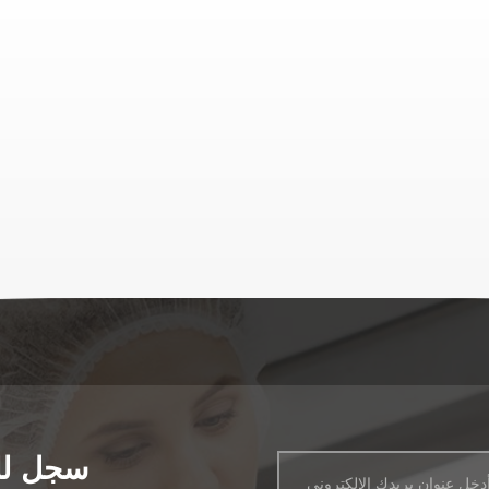
OEM لتلبية
يمكننا تخصيص الكبسولا
والأجهزة اللوحية والتغليف
علامتك التجارية باستخدا
خيارات العلامة الخاصة، م
يضمن تميز منتجك في السوق.
سجل للح