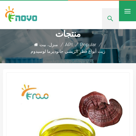
منتجات
/
Popular
/
API
/
منزل، بيت
زيت أبواغ فطر الريشي جانوديرما لوسيدوم