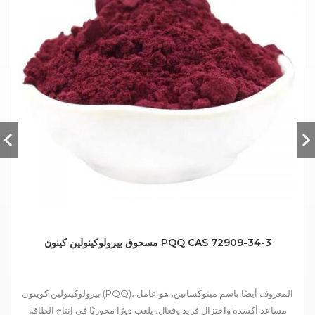
مسحوق بيرولوكينولين كينون PQQ CAS 72909-34-3
بيرولوكينولين كوينون (PQQ)، المعروف أيضًا باسم ميثوكساتين، هو عامل
مساعد أكسدة واختزال فريد وفعال، يلعب دورًا محوريًا في إنتاج الطاقة