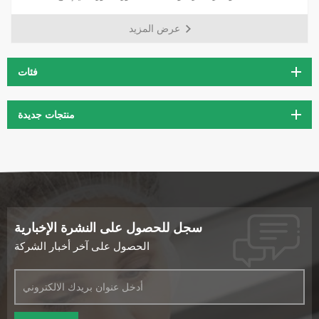
الخلوية. بصفته مضادًا قويًا للأكسدة، يحمي PQQ الخلايا من التلف
عرض المزيد
التأكسدي المرتبط بالشيخوخة ومختلف الأمراض المزمنة. بالإضافة إلى ذلك،
ثبت أن PQQ يعزز وظيفة الميتوكوندريا، مما يؤدي إلى زيادة إنتاج الطاقة
الخلوية وتحسين استقلاب الطاقة بشكل عام.
فئات
منتجات جديدة
سجل للحصول على النشرة الإخبارية
الحصول على آخر أخبار الشركة