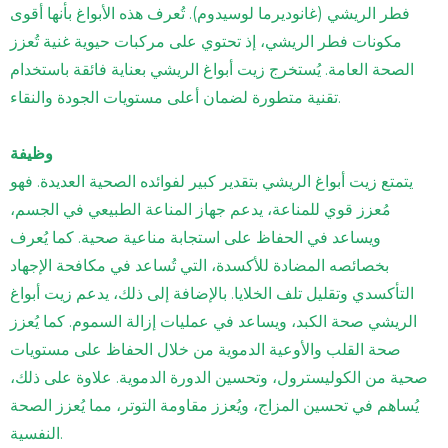
فطر الريشي (غانوديرما لوسيدوم). تُعرف هذه الأبواغ بأنها أقوى
مكونات فطر الريشي، إذ تحتوي على مركبات حيوية غنية تُعزز
الصحة العامة. يُستخرج زيت أبواغ الريشي بعناية فائقة باستخدام
تقنية متطورة لضمان أعلى مستويات الجودة والنقاء.
وظيفة
يتمتع زيت أبواغ الريشي بتقدير كبير لفوائده الصحية العديدة. فهو
مُعزز قوي للمناعة، يدعم جهاز المناعة الطبيعي في الجسم،
ويساعد في الحفاظ على استجابة مناعية صحية. كما يُعرف
بخصائصه المضادة للأكسدة، التي تُساعد في مكافحة الإجهاد
التأكسدي وتقليل تلف الخلايا. بالإضافة إلى ذلك، يدعم زيت أبواغ
الريشي صحة الكبد، ويساعد في عمليات إزالة السموم. كما يُعزز
صحة القلب والأوعية الدموية من خلال الحفاظ على مستويات
صحية من الكوليسترول، وتحسين الدورة الدموية. علاوة على ذلك،
يُساهم في تحسين المزاج، ويُعزز مقاومة التوتر، مما يُعزز الصحة
النفسية.