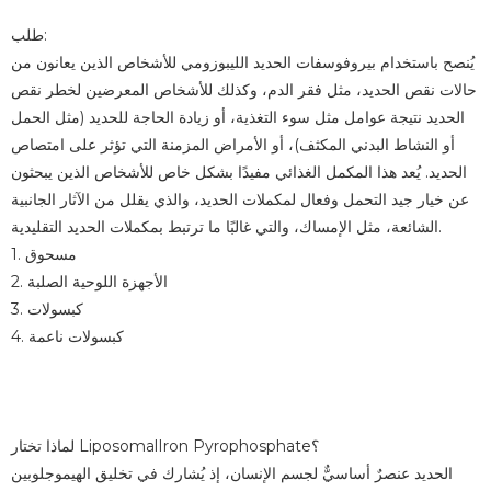
طلب:
يُنصح باستخدام بيروفوسفات الحديد الليبوزومي للأشخاص الذين يعانون من
حالات نقص الحديد، مثل فقر الدم، وكذلك للأشخاص المعرضين لخطر نقص
الحديد نتيجة عوامل مثل سوء التغذية، أو زيادة الحاجة للحديد (مثل الحمل
أو النشاط البدني المكثف)، أو الأمراض المزمنة التي تؤثر على امتصاص
الحديد. يُعد هذا المكمل الغذائي مفيدًا بشكل خاص للأشخاص الذين يبحثون
عن خيار جيد التحمل وفعال لمكملات الحديد، والذي يقلل من الآثار الجانبية
الشائعة، مثل الإمساك، والتي غالبًا ما ترتبط بمكملات الحديد التقليدية.
1. مسحوق
2. الأجهزة اللوحية الصلبة
3. كبسولات
4. كبسولات ناعمة
لماذا تختار LiposomalIron Pyrophosphate؟
الحديد عنصرٌ أساسيٌّ لجسم الإنسان، إذ يُشارك في تخليق الهيموجلوبين