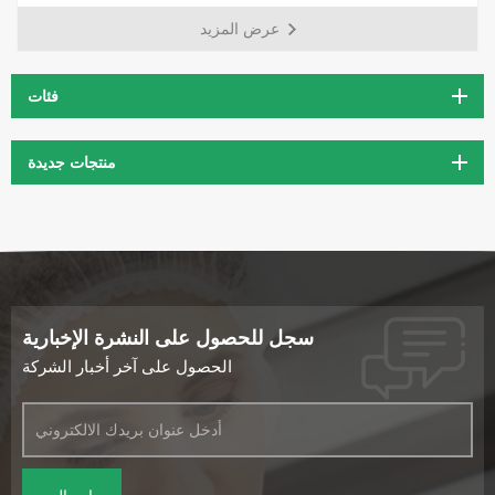
بشكل أساسي لحماية الكبد. حليب الشوك هو عشب فريد يحتوي على
عرض المزيد
مركب طبيعي يسمى سيليمارين. سيليمارين يغذي الكبد مثل أي مغذيات
أخرى معروفة حاليا. يعمل الكبد كمرشح للجسم ينظف باستمرار لحمايتك من
السموم.
فئات
منتجات جديدة
سجل للحصول على النشرة الإخبارية
الحصول على آخر أخبار الشركة