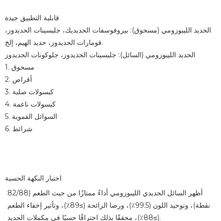
قابلية التطبيق جيدة
الحديد الليبوزومي (مسحوق): بيروفوسفات الحديديك، جليسينات الحديدوز،
فومارات الحديدوز، حديد الهيم، إلخ.
الحديد الليبوزومي (السائل): جليسينات الحديدوز، جلوكونات الحديدوز
1. مسحوق
2. أقراص
3. كبسولات صلبة
4. كبسولات ناعمة
5. السوائل الفموية
6. شرائط
اختبار النكهة الحسية
أظهر السائل الحديدي الليبوزومي أداءً ممتازًا من حيث الطعم (82/88
نقطة)، وتوحيد اللون (99.5٪)، ورضا الرائحة (≥89٪)، وتأثير إخفاء الطعم
(≥88٪)، محققًا بذلك اختراقًا حسيًا في مكملات الحديد.