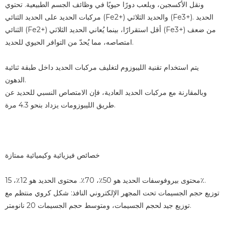
ونقل الأكسجين، ويلعب دورًا حيويًا في وظائف الجسم الطبيعية. تحتوي
مركبات الحديد على الحديد الثنائي (Fe2+) والحديد الثلاثي (Fe3+). الحديد
الثنائي (Fe2+) أقل استقرارًا، بينما يُعاني الحديد الثلاثي (Fe3+) من ضعف
امتصاصه، مما يُحدّ من التوافر الحيوي للحديد.
يتم استخدام تقنية الليبوزوم لتغليف مركبات الحديد داخل طبقة ثنائية
الدهون.
وبالمقارنة مع مركبات الحديد العادية، فإن الامتصاص النسبي للحديد عن
طريق الليبوزومات يزداد بنحو 4.3 مرة.
خصائص فيزيائية وكيميائية ممتازة
محتوى بيروفوسفات الحديد هو 50٪، 70٪. محتوى الحديد هو 12٪، 15٪.
توزيع حجم الجسيمات تحت المجهر الإلكتروني النافذ: شكل كروي منتظم مع
توزيع جيد لحجم الجسيمات، ومتوسط حجم الجسيمات 20 نانومتر.