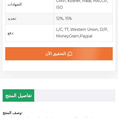
GMP, Kosher, Halal, HACCP,
الشهادات:
ISO
12%, 15%
تحديد:
L/C, TT, Western Union, D/P,
دفع:
MoneyGram,Paypal
التحقيق الآن
تفاصيل المنتج
وصف المنتج: