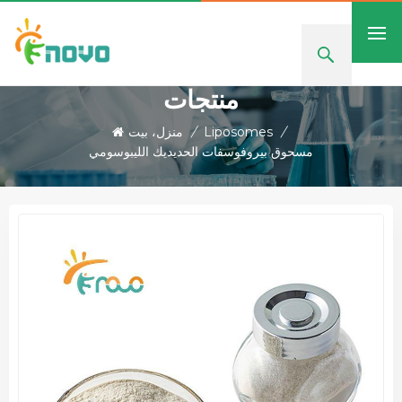
منتجات
/
Liposomes
/
منزل، بيت
مسحوق بيروفوسفات الحديديك الليبوسومي