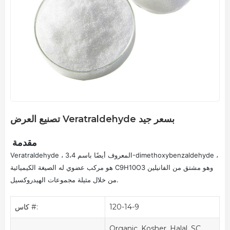
تصنيع العرض Veratraldehyde بسعر جيد
مقدمة
Veratraldehyde ، المعروف أيضًا باسم 3،4-dimethoxybenzaldehyde ،
هو مركب عضوي له الصيغة الكيميائية C9H10O3 وهو مشتق من الفانيلين
من خلال مثيلة مجموعات الهيدروكسيل.
120-14-9
كاس #:
Organic, Kosher, Halal, SC,