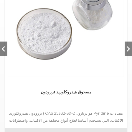
مسحوق هيدروكلوريد ترزودون
ترزودون هيدروكلوريد ( CAS 25332-39-2 هو تريازول Pyridine مضادات
الاكتئاب، التي تستخدم أساسا لعلاج أنواع مختلفة من الاكتئاب، واضطرابات
القلق مصحوبة بأعراض الاكتئابية، واضطرابات المزاج بعد انسحاب