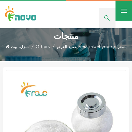
منتجات
تصنيع العرض Veratraldehyde بسعر جيد
/
Others
/
منزل، بيت