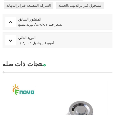
مسحوق فيراترالديهيد بالجملة
الشركة المصنعة فيراترالديهايد
المنشور السابق
توريد مصنع Acrolein بسعر جيد
البريد التالي
（R） -3-أمينو-1-بيوتانول
منتجات ذات صله