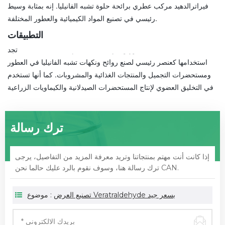
فيراترالدهيد مركب عطري برائحة حلوة تشبه الفانيليا. إنه بمثابة وسيط
رئيسي في تصنيع المواد الكيميائية والعطور المختلفة.
التطبيقات
تجد Veratraldehyde تطبيقات في صناعة العطور والنكهات ، حيث يتم
استخدامها كعنصر رئيسي لصنع روائح ونكهات تشبه الفانيليا في العطور
ومستحضرات التجميل والمنتجات الغذائية والمشروبات. كما أنها تستخدم
في التخليق العضوي لإنتاج المستحضرات الصيدلانية والكيماويات الزراعية.
ترك رسالة
إذا كانت أنت مهتم بمنتجاتنا وتريد معرفة المزيد من التفاصيل، يرجى
ترك رسالة هنا، وسوف نقوم بالرد عليك حالما نحن CAN.
تصنيع العرض Veratraldehyde بسعر جيد
موضوع :