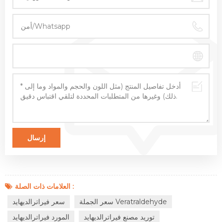
العلامات ذات الصلة :
سعر الجملة Veratraldehyde
سعر فيراترالديهايد
توريد مصنع فيراترالديهايد
المورد فيراترالديهايد