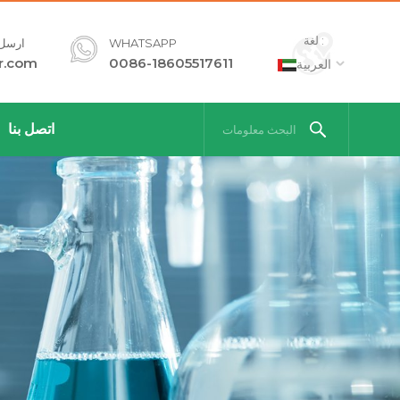
لغة :
WHATSAPP
ارسل ل
r.com
0086-18605517611
العربية
اتصل بنا
البحث معلومات