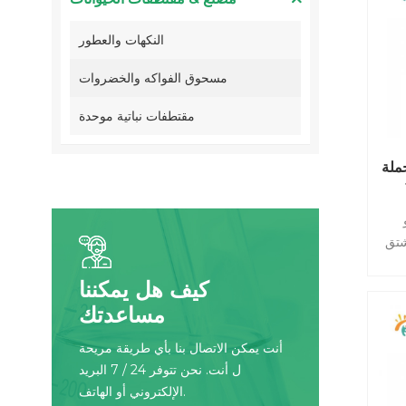
النكهات والعطور
مسحوق الفواكه والخضروات
مقتطفات نباتية موحدة
ملة
: 1
شتق
روزا
كيف هل يمكننا
مر
 بها
مساعدتك
أنت يمكن الاتصال بنا بأي طريقة مريحة
ل أنت. نحن تتوفر 24 / 7 البريد
الإلكتروني أو الهاتف.