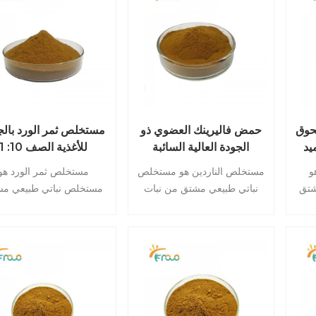
حوق
حمض فاليرينك العضوي ذو
مستخلص ثمر الورد بالج
يد
الجودة العالية السائبة
للأغذية الصف 10
أسود
الطبيعة النقية 10: 1
مستخلص ثمر الورد
و
مستخلص الناردين هو مستخلص
مستخلص ثمر الورد هو
مستخلص جذر فاليرين
مستخلص الورك
شتق
نباتي طبيعي مشتق من نبات
مستخلص نباتي طبيعي م
Ru
فاليريان (Valeriana
من ثمار نبات الورد البري (
كهته اللذيذة
officinalis). يشتهر بتأثيراته
كانينا). تشتهر بلونها الأح
ية
المهدئة والمهدئة المحتملة ، مما
النابض بالحياة ويتم الترحيب
يجعله مكونًا شائعًا في العلاجات
لفوائدها الصحية المحتملة.
الطبيعية والمكملات.