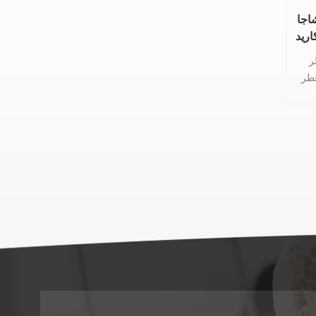
اجا
 ،
Inon
خلص نباتي
بية
هذا
غني
ب
يا
تم
طر
ج
 من
 أو
 الذي
جار
اهم