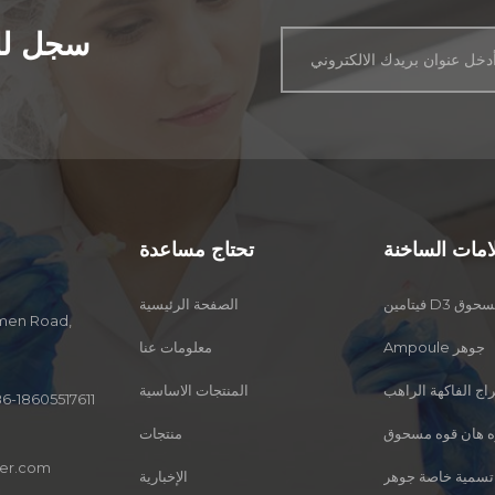
ومزيجها الفريد من المركبات
في فوائده العلاجية.
سجل للح
المفيدة.
لامات الساخنة
تحتاج مساعدة
امين D3 مسحوق
الصفحة الرئيسية
Ampoule جوهر
معلومات عنا
ج الفاكهة الراهب
المنتجات الاساسية
6-18605517611
ه هان قوه مسحوق
منتجات
er.com
تسمية خاصة جوهر
الإخبارية