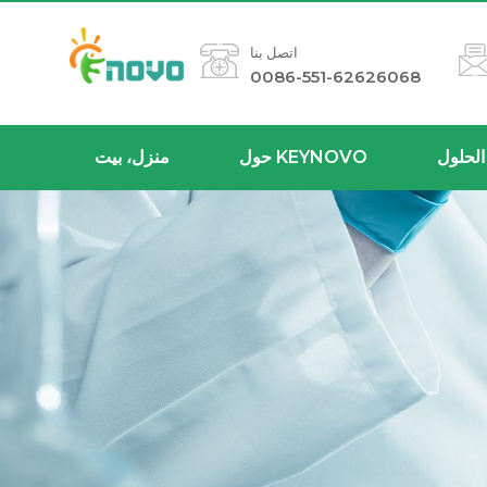
اتصل بنا
0086-551-62626068
الحلول
حول KEYNOVO
منزل، بيت