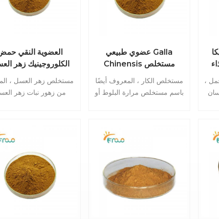
كا
عضوي طبيعي Galla
العضوية النقي حمض
اء
Chinensis مستخلص
الكلوروجينيك زهر الع
ص لسان
مسحوق حمض التانيك
استخراج زهرة مستخ
مل ،
مستخلص الكار ، المعروف أيضًا
مستخلص زهر العسل ، ال
مستخلص الجوز
مسحوق زهر العسل
سان
باسم مستخلص مرارة البلوط أو
من زهور نبات زهر العس
خلص
الجالوتانين ، هو مستخلص نباتي
(Lonicera japonica) ، 
لى
طبيعي مشتق من الجوز المتكون
مستخلص نباتي طبيعي له ت
ززة
من بعض أشجار البلوط. لقد تم
طويل من الاستخدام التقل
هذا
استخدامه لعدة قرون في الطب
في طب شرق آسيا. يح
ية
التقليدي واكتسب الاعتراف
بتقدير كبير لفوائده الصح
لى
بخصائصه الطبية وإمكاناته
المحتملة وخصائصه العلاجية.
العلاجية.