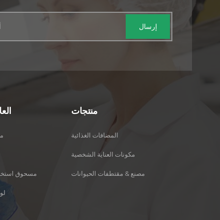
الطب الصيني التقليدي لعدة
قرون لخصائصه الطبية القيمة.
منتجات
الع
المضافات الغذائية
فيت
مكونات العناية الشخصية
مصنع & مقتطفات الحيوانات
مسحوق استخرا
لو