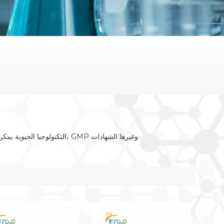
Keynovo التكنولوجيا الحيوية يمكن أن توفر عالية الجودة النبات والحيوان مقتطفات. لدينا منتجات حلال، كوشير، GMP وغيرها الشهادات.