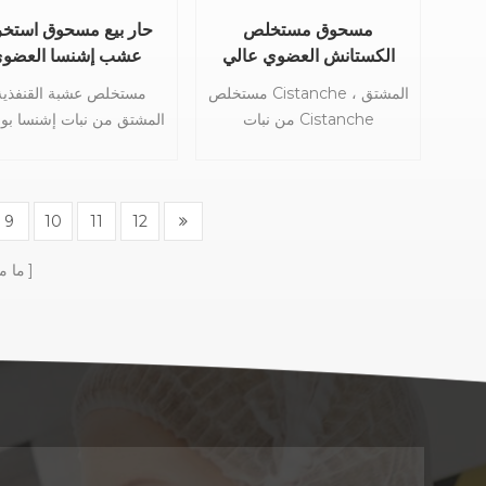
أنها تساهم في فوائده الصحية
مسحوق مستخلص
حار بيع مسحوق استخر
المختلفة.
الكستانش العضوي عالي
عشب إشنسا العضو
الجودة 20: 1
مستخلص Cistanche ، المشتق
مستخلص عشبة القنفذية
من نبات Cistanche
المشتق من نبات إشنسا بورب
deserticola ، هو مستخلص
، هو مستخلص نباتي ذو ق
نباتي يعتز بفوائده الصحية القوية
عالية لخصائصه المعززة للم
واستخداماته التقليدية. يُعرف
واستخدامه التقليدي الواسع.
9
10
11
12
أيضًا باسم مستخلص صفير
الحصول على مستخلص ع
الصحراء ، يمتلك هذا المستخلص
إشنسا من خلال استخرا
ما م
مزيجًا فريدًا من المركبات
ومعالجة نبات إشنسا بوربور
النشطة بيولوجيًا التي تساهم في
وهو موطنه الأصلي في أمر
خصائصه العلاجية. يتم الحصول
الشمالية. يتمتع هذا النبات ب
على مستخلص Cistanche من
غني من الاستخدام من ق
خلال معالجة نبات Cistanche
القبائل الأمريكية الأصلي
deserticola ، وهو نبات موطنه
لخصائصه الطبية واكتسب ش
المناطق القاحلة في الصين
في جميع أنحاء العالم لتأثي
وأجزاء أخرى معينة من آسيا.
المعززة للمناعة.
يحظى هذا النبات بتقدير كبير في