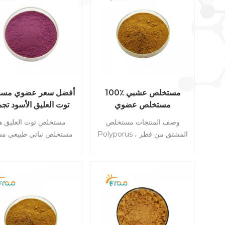
100٪ مستخلص عشبي
أفضل سعر عضوي مس
مستخلص عضوي
توت العليق الأسود تجم
Polyporus Umbellatus
مستخلص توت العليق ال
وصف المنتجات مستخلص
مستخلص توت العليق ه
المجفف
Polyporus ، المشتق من فطر
مستخلص نباتي طبيعي م
Polyporus ، هو مستخلص
من فاكهة التوت (bus
طبيعي يستخدم لخصائصه
idaeus). يشتهر بن
الطبية. يتم الحصول على هذا
والعديد من الفوائد الصح
المستخلص من الجسم الثمر
المحتملة
للفطر