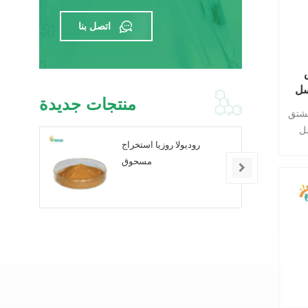
اتصل بنا
سل
منتجات جديدة
لص
مشتق
ل
روديولا روزيا استخراج
هو
مسحوق
اريخ
يدي
ظى
ية