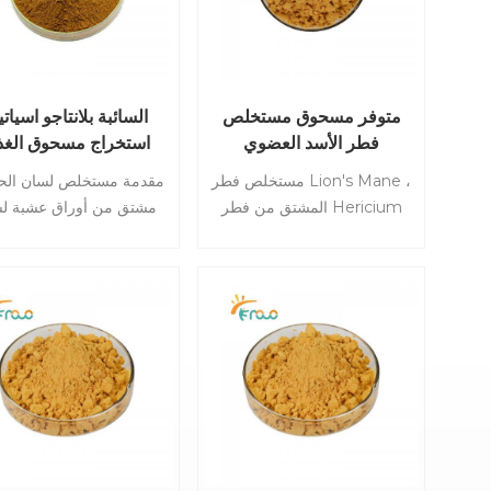
متوفر مسحوق مستخلص
السائبة بلانتاجو اسياتي
فطر الأسد العضوي
استخراج مسحوق الغذ
الصف 10: 1 مستخل
مستخلص فطر Lion's Mane ،
مقدمة مستخلص لسان الح
الحمل العضوي
المشتق من فطر Hericium
مشتق من أوراق عشبة ل
erinaceus ، هو مستخلص نباتي
الحمل الرئيسية ، هو مست
مرموق معروف بخصائصه
عشبي طبيعي معروف ع
المحتملة المعززة للمعرفة. يتم
نطاق واسع بخصائصه المع
الحصول على مستخلص فطر
للصحة. يتم الحصول على 
Lion's Mane Mushroom
المستخلص من خلال عمل
عن طريق استخراج المركبات
استخراج دقيقة تحافظ ع
النشطة بيولوجيًا من أجسام فطر
مركباته المفيدة.
Hericium erinaceus. يحتوي
هذا الفطر الفريد ، الذي يشبه
بدة الأسد ، على مركبات يعتقد