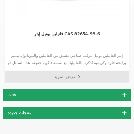
فانيلين بوتيل إيثر CAS 82654-98-6
إيثر الفانيلين بوتيل مركب صناعي مشتق من الفانيلين والبيوتانول. يتميز
برائحة حلوة وكريمية تُذكرنا بالفانيليا، مع لمسة فاكهية خفيفة. هذا السائل ذو
اللون الأصفر الباهت قابل للذوبان في الكحول والزيوت، مما يُعزز تعدد
عرض المزيد
استخداماته في مختلف التطبيقات.
فئات
منتجات جديدة