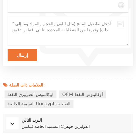
العلامات ذات الصلة :
OEM أوكالبتوس النفط
اوكالبتوس الضروري النفط
التسمية الخاصة Uucalyptus النفط
البريد التالي
التسمية الخاصة فيتامين C الفوليرين جوهر