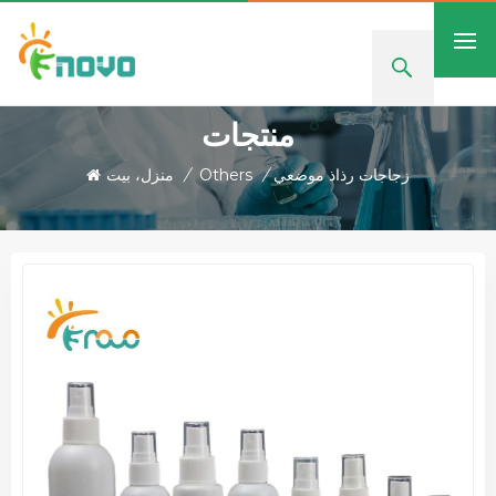
منتجات
زجاجات رذاذ موضعي
/
Others
/
منزل، بيت