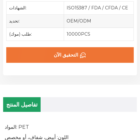
ISO15387 / FDA / CFDA / CE
الشهادات:
OEM/ODM
تحديد:
10000PCS
طلب (موك):
التحقيق الآن
تفاصيل المنتج
المواد: PET
اللون: أبيض، شفاف، أو مخصص