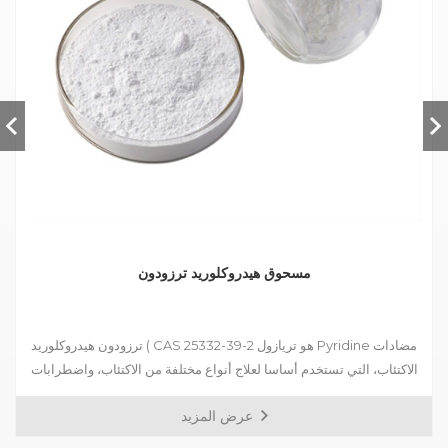
مسحوق هيدروكلوريد ترزودون
ترزودون هيدروكلوريد ( CAS 25332-39-2 هو تريازول Pyridine مضادات
الاكتئاب، التي تستخدم أساسا لعلاج أنواع مختلفة من الاكتئاب، واضطرابات
القلق مصحوبة بأعراض الاكتئابية، واضطرابات المزاج بعد انسحاب
عرض المزيد
المخدرات المعالين.