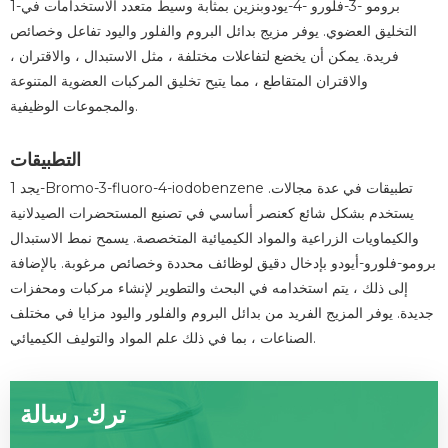
1-برومو -3-فلورو -4-يودوبنزين بمثابة وسيط متعدد الاستخدامات في
التخليق العضوي. يوفر مزيج بدائل البروم والفلور واليود تفاعل وخصائص
فريدة. يمكن أن يخضع لتفاعلات مختلفة ، مثل الاستبدال ، والاقتران ،
والاقتران المتقاطع ، مما يتيح تخليق المركبات العضوية المتنوعة
والمجموعات الوظيفية.
التطبيقات
يجد 1-Bromo-3-fluoro-4-iodobenzene تطبيقات في عدة مجالات.
يستخدم بشكل شائع كعنصر أساسي في تصنيع المستحضرات الصيدلانية
والكيماويات الزراعية والمواد الكيميائية المتخصصة. يسمح نمط الاستبدال
برومو-فلورو-أيودو بإدخال دقيق لوظائف محددة وخصائص مرغوبة. بالإضافة
إلى ذلك ، يتم استخدامه في البحث والتطوير لإنشاء مركبات ومحفزات
جديدة. يوفر المزيج الفريد من بدائل البروم والفلور واليود مزايا في مختلف
الصناعات ، بما في ذلك علم المواد والتوليف الكيميائي.
ترك رسالة