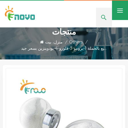
منتجات
/
Others
/
منزل، بيت
البيع بالجملة 1-برومو-3-فلورو-4-يودوبنزين بسعر جيد