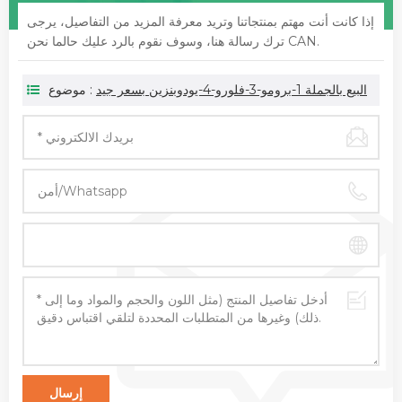
إذا كانت أنت مهتم بمنتجاتنا وتريد معرفة المزيد من التفاصيل، يرجى
ترك رسالة هنا، وسوف نقوم بالرد عليك حالما نحن CAN.
البيع بالجملة 1-برومو-3-فلورو-4-يودوبنزين بسعر جيد
موضوع :