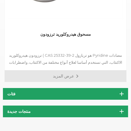
مسحوق هيدروكلوريد ترزودون
ترزودون هيدروكلوريد ( CAS 25332-39-2 هو تريازول Pyridine مضادات
الاكتئاب، التي تستخدم أساسا لعلاج أنواع مختلفة من الاكتئاب، واضطرابات
القلق مصحوبة بأعراض الاكتئابية، واضطرابات المزاج بعد انسحاب
عرض المزيد
المخدرات المعالين.
فئات
منتجات جديدة