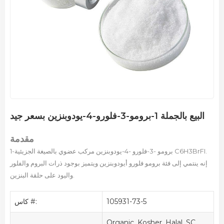
البيع بالجملة 1-برومو-3-فلورو-4-يودوبنزين بسعر جيد
مقدمة
1-برومو -3-فلورو -4-يودوبنزين مركب عضوي بالصيغة الجزيئية C6H3BrFI.
إنه ينتمي إلى فئة برومو فلورو أيودوبنزين ويتميز بوجود ذرات البروم والفلور
واليود على حلقة البنزين.
105931-73-5
كاس #:
Organic, Kosher, Halal, SC,