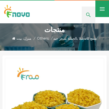
منتجات
شمع كانديليلا بالجملة بسعر جيد
/
Others
/
منزل، بيت