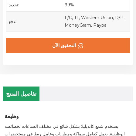
99%
تحديد:
L/C, TT, Western Union, D/P,
دفع:
MoneyGram, Paypa
التحقيق الآن
تفاصيل المنتج
وظيفة
يستخدم شمع كانديليلا بشكل شائع في مختلف الصناعات لخصائصه
الوظيفية. يعمل كعامل سماكة ومطريات وعامل ربط في مستحضرات