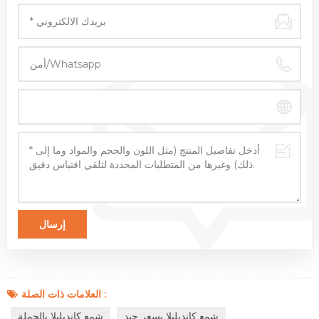
العلامات ذات الصلة :
شمع كانديليلا بسعر جيد
شمع كانديليلا بالجملة