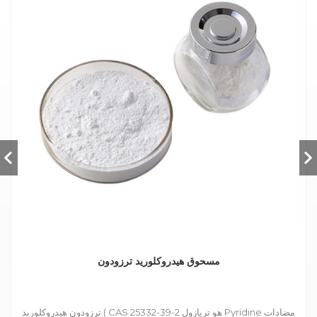
مسحوق هيدروكلوريد ترزودون
ترزودون هيدروكلوريد ( CAS 25332-39-2 هو تريازول Pyridine مضادات