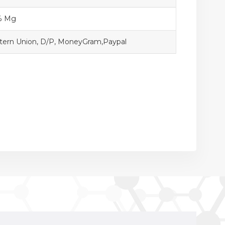
0% Mg
stern Union, D/P, MoneyGram,Paypal