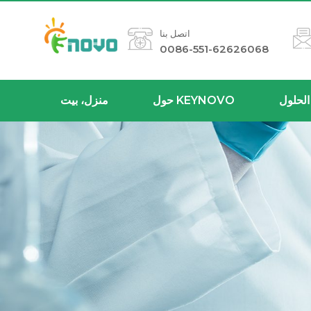
اتصل بنا
0086-551-62626068
الحلول
حول KEYNOVO
منزل، بيت