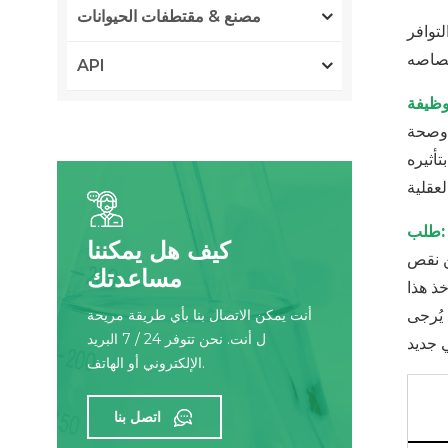
مصنع & مقتطفات الحيوانات
توافر
API
 وصحة
أثيره
طلب:
كيف هل يمكننا
ن نقص
مساعدتك
ذ هذا
يُرجى
أنت يمكن الاتصال بنا بأي طريقة مريحة
ل أنت. نحن تتوفر 24 / 7 البريد
الإلكتروني أو الهاتف.
اتصل بنا