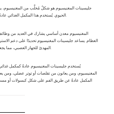
جليسينات المغنيسيوم هو شكلٌ مُخلَّب من المغنيسيوم، ي
الحيوي. يُستخدم هذا المكمل الغذائي عادةً لعلاج نقص المغنيسيوم في الجسم بفضل طبيعته اللطيفة وسهولة امتصاصه.
المغنيسيوم معدن أساسي يشارك في العديد من وظائف
العظام. يساعد جليسينات المغنيسيوم تحديدًا على دعم الاسترخ
المهدئ للجهاز العصبي، مما يجعله خيارًا شائعًا للأفراد الذين يسعون إلى تخفيف التوتر وتحسين الصحة العقلية.
يُستخدم جليسينات المغنيسيوم عادةً كمكمل غذائي 
المغنيسيوم، ومن يعانون من تقلصات أو توتر عضلي، ومن يعان
المكمل عادةً عن طريق الفم على شكل كبسولات أو مسحو