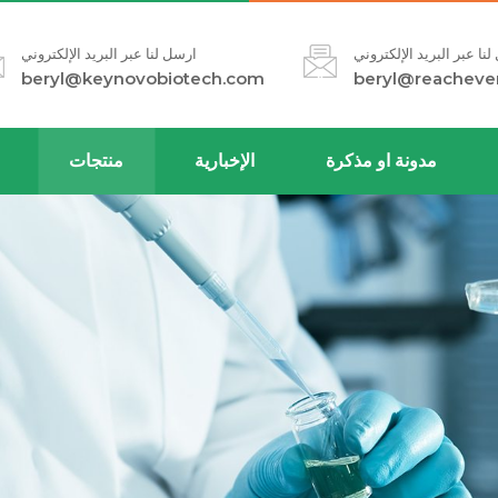
نا عبر البريد الإلكتروني
ارسل لنا عبر البريد الإلكتروني
beryl@keynovobiotech.com
beryl@reacheve
مدونة او مذكرة
الإخبارية
منتجات