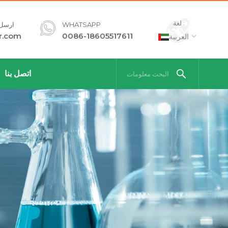
لغة :
WHATSAPP
ارسل ل
r.com
0086-18605517611
العربية
اتصل بنا
البحث معلومات