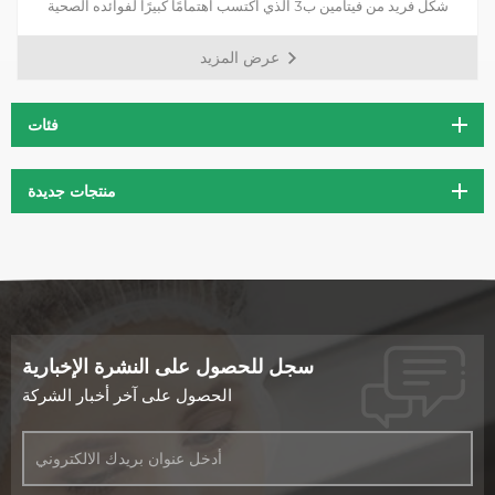
شكل فريد من فيتامين ب3 الذي اكتسب اهتمامًا كبيرًا لفوائده الصحية
المحتملة. وهو مسحوق بلوري أبيض قابل للذوبان في الماء، مما يجعل من
عرض المزيد
السهل دمجه في تركيبات مختلفة.
فئات
منتجات جديدة
سجل للحصول على النشرة الإخبارية
الحصول على آخر أخبار الشركة