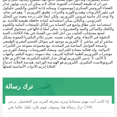
حين أن له طبيعة المضادات الحيوية. فذلك لأنه يمكن أن يذيب بوليوز جدار
الغشاء البروتيني السكري (موسينويد)، ويمكنه إذابة الكيتين والكيتين جليكول
في تبلور الكربونات وهيدروكلوريد والنترات. تطبيق الليزوزيم 1. وهو غير سام،
ولا توجد آثار جانبية لبروتين الليزوزيم، ولكن أيضًا على درجة معينة من التحلل
الجرثومي، وبالتالي يمكن استخدامه كمادة حافظة طبيعية للأغذية. تم
استخدامه على نطاق واسع في الحماية من التآكل للمنتجات المائية واللحوم
والكعك والساكي والنبيذ والمشروبات؛ يمكن أيضًا إدخالها في مسحوق الحليب
لصنع مستحلب الحليب من أجل الحد من الفساد في بقاء الكائنات الحية
الدقيقة في الأمعاء، وفي الوقت نفسه، تعزيز تكاثر البكتيريا المعوية بشكل
مباشر أو غير مباشر. 2. الليزوزيم موجود في سوائل الجسم البشري الطبيعي
وأنسجة العوامل المناعية غير المحددة، مع مجموعة متنوعة من التأثيرات
الدوائية، وله فعالية مضادة للجراثيم، ومضاد للفيروسات، ومضاد للورم من
مؤشرات الليزوزيم الطبية الحالية للنزيف، بيلة دموية، دموية البلغم، والتهاب
الأنف. 3. تدمير الليزوزيم لهيكل جدار الخلية البكتيرية، هذا الإنزيم علاج G
البروتوبلاست البكتيري، الليزوزيم هو الهندسة الوراثية، هندسة الخلايا، اندماج
الخلايا إنزيم الأدوات الأساسية لعملها.
ترك رسالة
إذا كانت أنت مهتم بمنتجاتنا وتريد معرفة المزيد من التفاصيل، يرجى
ترك رسالة هنا، وسوف نقوم بالرد عليك حالما نحن CAN.