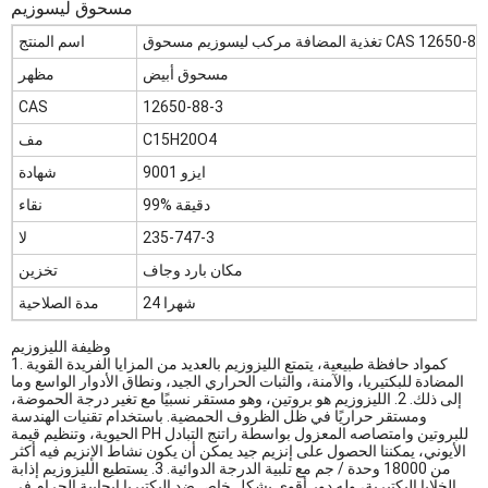
مسحوق ليسوزيم
اسم المنتج
مسحوق أبيض
مظهر
CAS
12650-88-3
C15H20O4
مف
ايزو 9001
شهادة
99% دقيقة
نقاء
235-747-3
لا
مكان بارد وجاف
تخزين
24 شهرا
مدة الصلاحية
وظيفة الليزوزيم
1. كمواد حافظة طبيعية، يتمتع الليزوزيم بالعديد من المزايا الفريدة القوية
المضادة للبكتيريا، والآمنة، والثبات الحراري الجيد، ونطاق الأدوار الواسع وما
إلى ذلك. 2. الليزوزيم هو بروتين، وهو مستقر نسبيًا مع تغير درجة الحموضة،
ومستقر حراريًا في ظل الظروف الحمضية. باستخدام تقنيات الهندسة
الحيوية، وتنظيم قيمة PH للبروتين وامتصاصه المعزول بواسطة راتنج التبادل
الأيوني، يمكننا الحصول على إنزيم جيد يمكن أن يكون نشاط الإنزيم فيه أكثر
من 18000 وحدة / جم مع تلبية الدرجة الدوائية. 3. يستطيع الليزوزيم إذابة
الخلايا البكتيرية، وله دور أقوى بشكل خاص ضد البكتيريا إيجابية الجرام في