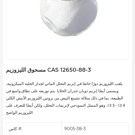
مسحوق الليزوزيم CAS 12650-88-3
يلعب الليزوزيم دورًا خاصًا في إنزيم التحلل المائي لجدار الخلية الميكروبية،
ويسمى أيضًا إنزيم ذوبان جدران الخلايا. يتم توزيعه على نطاق واسع في
الطبيعة، بما في ذلك سلالة تشينغ البيض من بروتين الليزوزيم الأبيض الكلي
3.4٪ - 3.5٪، وهو الممثل النموذجي لإنزيمات التحلل، ولكن أيضًا للتعرف على
الليزوزيم الواضح.
9005-38-3
كاس #: