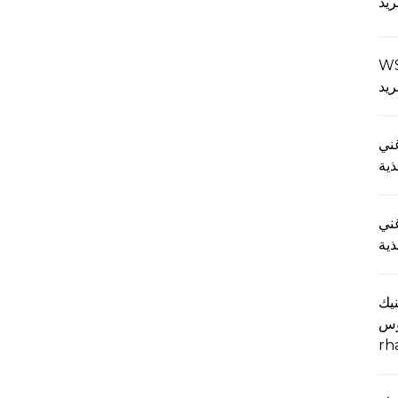
WS
يد
ني
ذية
ني
ذية
نيك
وس
rh