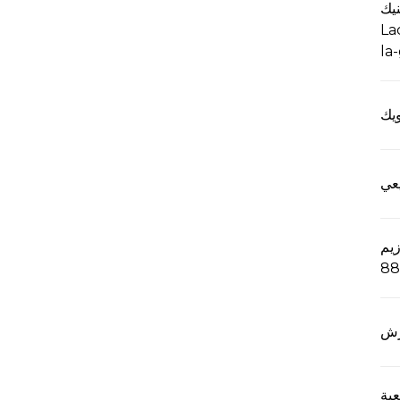
نيك
La
la
يك
عي
CAS-
88
رش
 D-