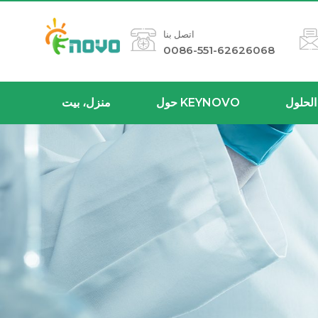
اتصل بنا
0086-551-62626068
الحلول
حول KEYNOVO
منزل، بيت