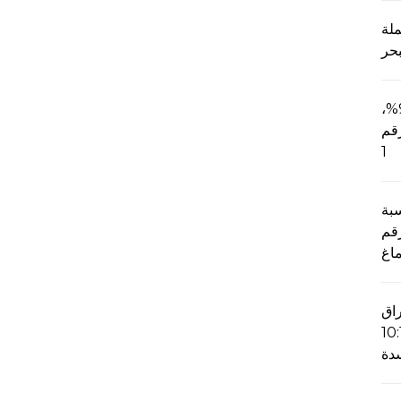
ملة
مسحوق د-ريبوز بنسبة 98%،
CAS-
1
بة
CAS 506-،
ماغ
اق
ينجا العضوية بنسبة 10:1
دة