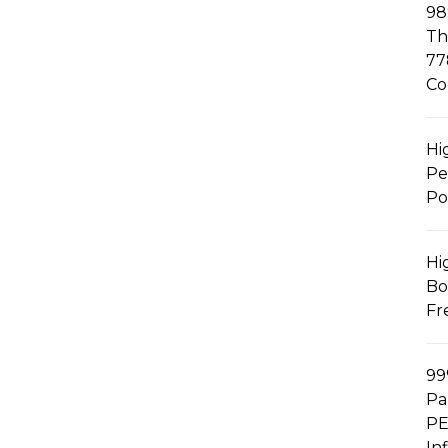
98
Th
77
Co
Hi
Pe
Po
Hi
Bo
Fr
9
Pa
PE
In