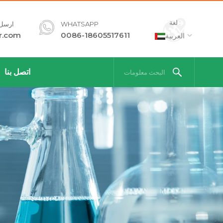
لغة :
WHATSAPP
ارسل ل
r.com
0086-18605517611
العربية
اتصل بنا
البحث معلومات