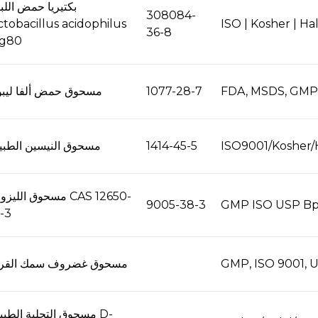
بكتيريا حمض اللب
308084-
ctobacillus acidophilus
ISO | Kosher | Hal
36-8
-g80
FDA, MSDS, GMP,
1077-28-7
مسحوق حمض ألفا ليبو
ISO9001/Kosher/
1414-45-5
مسحوق النيسين الطبي
مسحوق الليزوزيم  12650
9005-38-3
GMP ISO USP B
-3
GMP, ISO 9001, 
مسحوق غضروف سمك الق
مسحوق التحلية الطبيعية