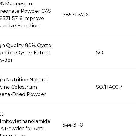
% Magnesium
reonate Powder CAS
78571-57-6
8571-57-6 Improve
gnitive Function
gh Quality 80% Oyster
ptides Oyster Extract
ISO
wder
gh Nutrition Natural
vine Colostrum
ISO/HACCP
eeze-Dried Powder
9%
lmitoylethanolamide
544-31-0
A Powder for Anti-
flammatory