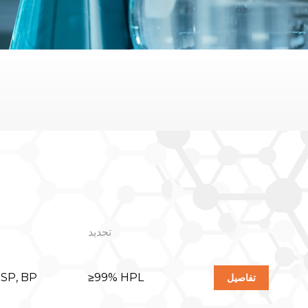
تحديد
USP, BP
≥99% HPL
تفاصيل