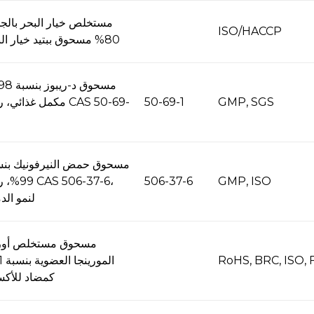
مستخلص خيار البحر بالج
ISO/HACCP
80% مسحوق ببتيد خيار البحر
GMP, SGS
50-69-1
مكمل غذائي، رقم  50-69
مسحوق حمض النيرفونيك بنس
GMP, ISO
506-37-6
99%، رقم 37-6
لنمو الد
مسحوق مستخلص أور
RoHS, BRC, ISO, 
المور
كمضاد للأكس