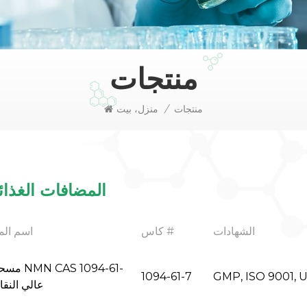
منتجات
منتجات
/
منزل، بيت
المضافات الغذائ
الشهادات
كاس #
اسم الم
مسحوق 1094-61
1094-61-7
GMP, ISO 9001, 
7 عالي النقا