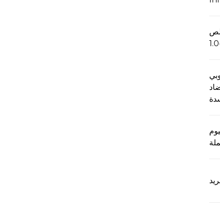
لص
وبي
ضاد
دة
وم
ملة